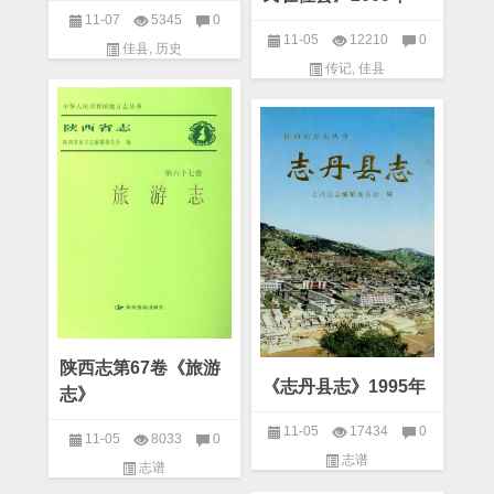
11-07
5345
0
11-05
12210
0
佳县
,
历史
传记
,
佳县
陕西志第67卷《旅游
《志丹县志》1995年
志》
11-05
17434
0
11-05
8033
0
志谱
志谱