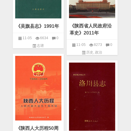
《陕西省人民政府沿
《吴旗县志》1991年
革史》2011年
11-05
6634
0
11-05
8273
0
志谱
历史
,
政治
《陕西人大历程50周