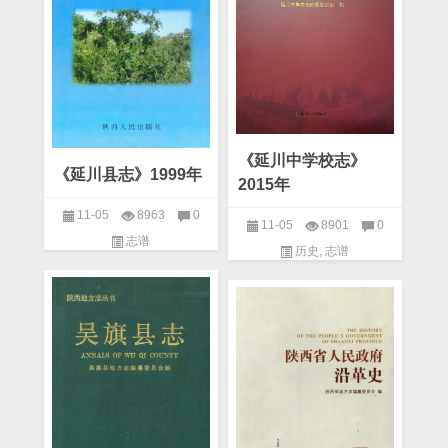
《延川中学校志》
《延川县志》1999年
2015年
11-05
8963
0
11-05
8901
0
志谱
历史
,
志谱