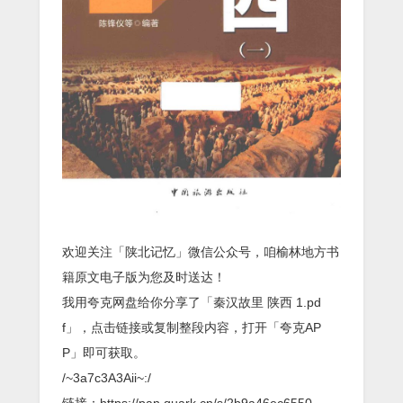
欢迎关注「陕北记忆」微信公众号，咱榆林地方书
籍原文电子版为您及时送达！
我用夸克网盘给你分享了「秦汉故里 陕西 1.pd
f」，点击链接或复制整段内容，打开「夸克AP
P」即可获取。
/~3a7c3A3Aii~:/
链接：https://pan.quark.cn/s/2b9a46ec6550