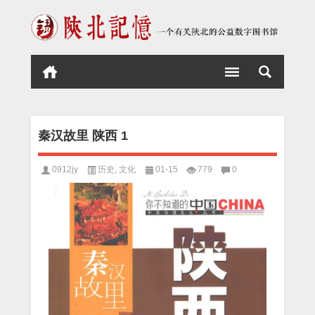
秦汉故里 陕西 1
0912jy
历史
,
文化
01-15
779
0