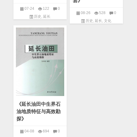
县》
07-24
122
0
08-26
528
0
历史
,
延长
历史
,
延长
,
文化
《延长油田中生界石
油地质特征与高效勘
探》
04-08
694
0