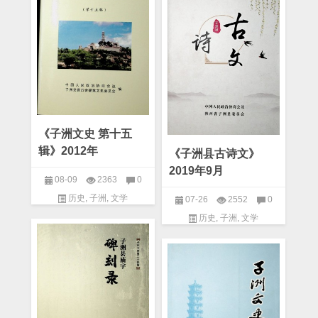
《子洲文史 第十五
辑》2012年
《子洲县古诗文》
2019年9月
08-09
2363
0
历史
,
子洲
,
文学
07-26
2552
0
历史
,
子洲
,
文学