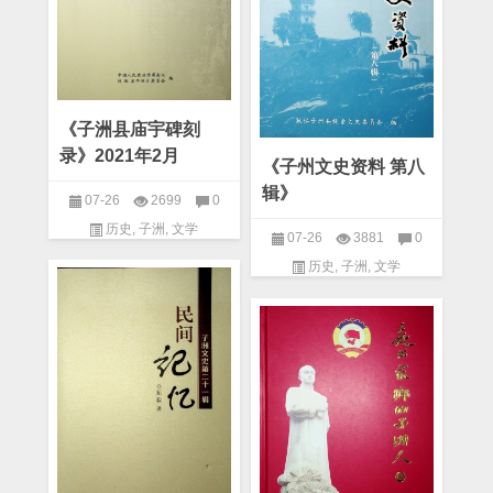
《子洲县庙宇碑刻
录》2021年2月
《子州文史资料 第八
辑》
07-26
2699
0
历史
,
子洲
,
文学
07-26
3881
0
历史
,
子洲
,
文学