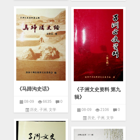
《马蹄沟史话》
《子洲文史资料 第九
辑》
08-09
6635
0
08-09
2106
0
历史
,
子洲
,
文学
历史
,
子洲
,
文学