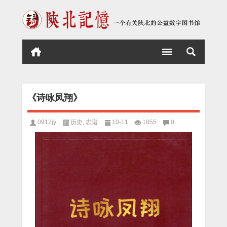
《诗咏凤翔》
0912jy
历史
,
志谱
10-11
1855
0