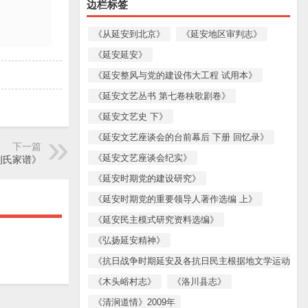
边栏标签
《从延安到北京》
《延安地区审判志》
《延安延安》
《延安整风与党的建设伟大工程 试用本》
《延安文艺丛书 第七卷秧歌剧卷》
《延安文艺史 下》
《延安文艺座谈会的台前幕后 下册 回忆录》
下一篇
《延安文艺座谈会纪实》
刘氏家谱》
《延安时期党的建设研究》
《延安时期党的重要领导人著作选编 上》
《延安民主模式研究资料选编》
《弘扬延安精神》
《抗日战争时期延安及各抗日民主根据地文学运动资料
《木头峪村志》
《洛川县志》
《清涧道情》2009年