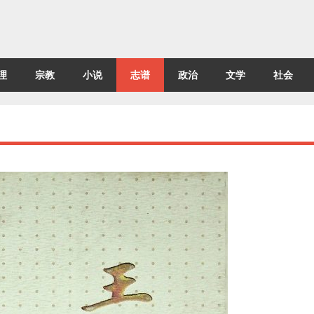
理
宗教
小说
志谱
政治
文学
社会