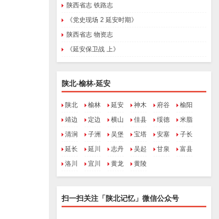
陕西省志 铁路志
《党史现场 2 延安时期》
陕西省志 物资志
《延安保卫战 上》
陕北-榆林-延安
陕北
榆林
延安
神木
府谷
榆阳
靖边
定边
横山
佳县
绥德
米脂
清涧
子洲
吴堡
宝塔
安塞
子长
延长
延川
志丹
吴起
甘泉
富县
洛川
宜川
黄龙
黄陵
扫一扫关注「陕北记忆」微信公众号