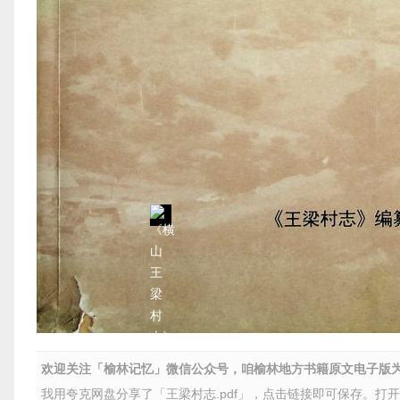
欢迎关注「榆林记忆」微信公众号，咱榆林地方书籍原文电子版
我用夸克网盘分享了「王梁村志.pdf」，点击链接即可保存。打