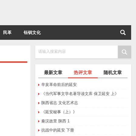
民革
钰钏文化
请输入搜索内容
最新文章
热评文章
随机文章
辛亥革命前后的延安
《当代军事文学名著导读文库 保卫延安 上》
陕西省志 文化艺术志
《延安秘事（上）》
秦汉故里 陕西 1
抗战中的延安 下册