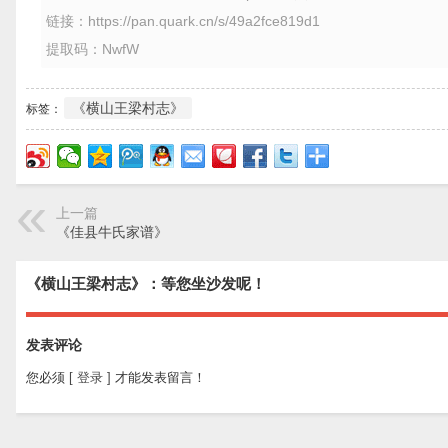
链接：https://pan.quark.cn/s/49a2fce819d1
提取码：NwfW
《横山王梁村志》
标签：
上一篇
《佳县牛氏家谱》
《横山王梁村志》：等您坐沙发呢！
发表评论
您必须
[ 登录 ]
才能发表留言！