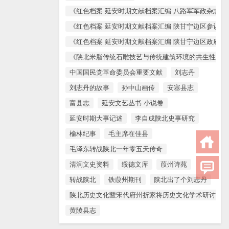
《红色档案 延安时期文献档案汇编 八路军军政杂志 
《红色档案 延安时期文献档案汇编 陕甘宁边区参议会
《红色档案 延安时期文献档案汇编 陕甘宁边区政府文
《陕北米脂传统石雕技艺与传统建筑环境的共生性保护
中国国民党革命委员会重要文献
刘志丹
刘志丹的故事
孙中山画传
安塞县志
富县志
延安文艺丛书 小说卷
延安时期大事记述
李自成陕北史事研究
榆林纪事
毛主席在佳县
毛泽东转战陕北一年零五天传奇
清涧文史资料
绥德文库
葭州诗苑
转战陕北
铁葭州期刊
陕北出了个刘志丹
陕北历史文化暨宋代府州折家将历史文化学术研讨会论
黄陵县志