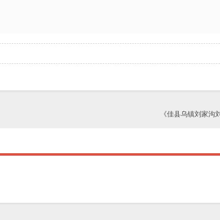
《佳县乌镇刘家沟