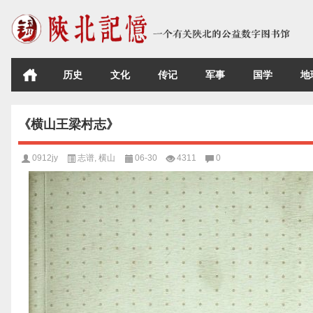
历史
文化
传记
军事
国学
地
《横山王梁村志》
0912jy
志谱
,
横山
06-30
4311
0