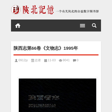
陕西志第66卷《文物志》1995年
0912jy
志谱
11-03
9041
0