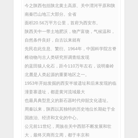
今之陕西包括陕北黄土高原、关中渭河平原和陕
南秦巴山地三大部分。全省
面积20.56万平方公里，首府为西安市。
陕西关中一带土地肥沃，物产富饶，气候温和，
自然条件良好，自古以来就有
先民在此生息、繁衍。1964年，中国科学院古脊
椎动物与古人类研究所调查组发现
的蓝田猿人化石，距今110万年左右，说明秦岭
北麓是人类起源的重要地区之一。
1953年开始发掘的西安半坡遗址和后来发现的临
潼姜寨遗址，都是黄河流域最大
也最具典型意义的新石器时代仰韶文化遗址。
周秦以来，陕西以其独特的历史地位长期处于全
国政治、经济和文化的中心。
公元前11世纪，周族在关中西部不断发展和壮
大，最终灭商而立周，都于丰京和