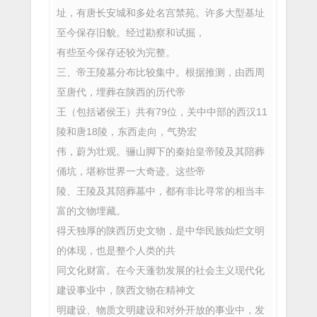
址，有唐长安城和多处名宫禁苑。许多大型基址
至今保存旧貌。经过勘察和试掘，
有些至今保存还较为完整。
三、帝王陵墓分布比较集中。根据推测，由西周
至唐代，埋葬在陕西的历代帝
王（包括诸侯王）共有79位，关中中部的西汉11
陵和唐18陵，东西走向，气势宏
伟，蔚为壮观。骊山脚下的秦始皇帝陵及其陪葬
俑坑，堪称世界一大奇迹。这些帝
陵、王陵及其陪葬墓中，都有非比寻常的相当丰
富的文物埋藏。
得天独厚的陕西历史文物，是中华民族灿烂文明
的体现，也是整个人类的共
同文化财富。在今天蓬勃发展的社会主义现代化
建设事业中，陕西文物在精神文
明建设、物质文明建设和对外开放的事业中，发