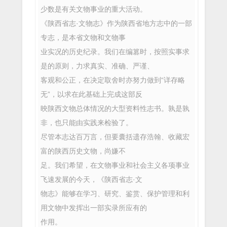
少数是有关文物事业的重大活动。
《陕西省志·文物志》作为陕西省地方志中的一部
专志，是本省文物和文物事
业实况的历史纪录。我们在编篡时，按照实事求
是的原则，力求真实、准确、严谨、
客观和公正，在决定取舍时亦努力做到“详存略
无”，以求在此基础上完成这部反
映陕西文物总体情况的大型资料性志书。孰是孰
非，也只能由实践来检验了。
尽管本志达百万言，但要囊括遗存浩翰、收藏宏
富的陕西历史文物，尚嫌不
足。我们希望，在文物事业和社会主义各项事业
飞速发展的今天，《陕西省志·文
物志》能够在学习、研究、鉴赏、保护管理和利
用文物中发挥出一部实录所应有的
作用。