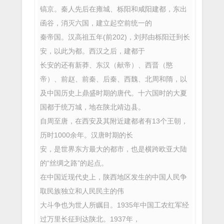
镐京。秦人先后在雍城、栎阳和咸阳建都，东出
函谷，消灭六国，建立起空前统一的
秦帝国。汉高祖五年(前202)，刘邦由栎阳迁到长
安，以此为都。西汉之后，建都于
长安的还有新莽、东汉（献帝）、西晋（愍
帝）、前赵、前秦、后秦、西魏、北周和隋，以
及中国历史上鼎盛时期的唐代。十六国时的大夏
国都于统万城，地在陕北靖边县。
自周至唐，在西安及其附近建都者有13个王朝，
历时1000余年。汉唐时期的长
安，是世界东方最大的都市，也是横跨欧亚大陆
的“丝绸之路”的起点。
在中国近现代史上，陕西地区发生的中国人民争
取民族独立和人民民主的伟
大斗争也为世人所瞩目。1935年中国工农红军经
过万里长征到达陕北。1937年，