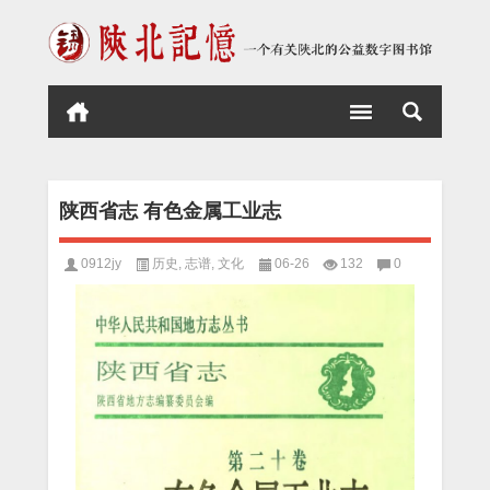
陕西省志 有色金属工业志
0912jy
历史
,
志谱
,
文化
06-26
132
0