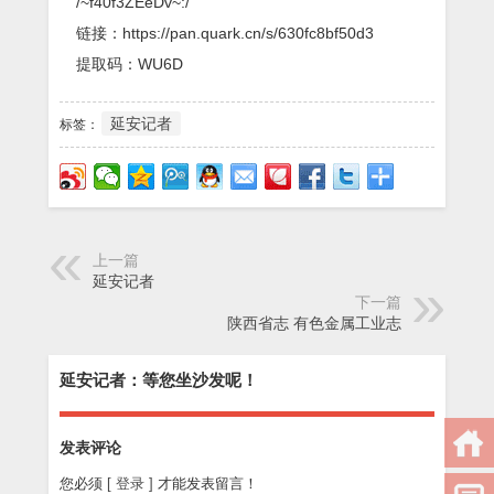
/~f40f3ZEeDv~:/
链接：https://pan.quark.cn/s/630fc8bf50d3
提取码：WU6D
延安记者
标签：
上一篇
延安记者
下一篇
陕西省志 有色金属工业志
延安记者：等您坐沙发呢！
发表评论
您必须
[ 登录 ]
才能发表留言！