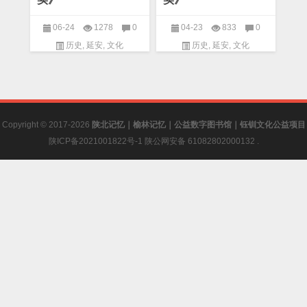
06-24
1278
0
04-23
833
0
历史
,
延安
,
文化
历史
,
延安
,
文化
Copyright © 2017-2026
陕北记忆｜榆林记忆｜公益数字图书馆｜钰钏文化公益项目
陕ICP备2021001822号-1
陕公网安备 61082802000132
.