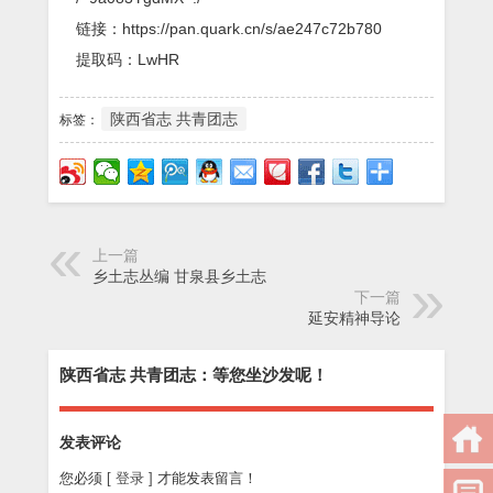
链接：https://pan.quark.cn/s/ae247c72b780
提取码：LwHR
陕西省志 共青团志
标签：
上一篇
乡土志丛编 甘泉县乡土志
下一篇
延安精神导论
陕西省志 共青团志：等您坐沙发呢！
发表评论
您必须
[ 登录 ]
才能发表留言！