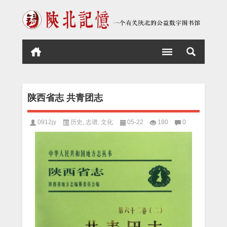
陕西省志 共青团志
0912jy
历史
,
志谱
,
文化
05-22
180
0