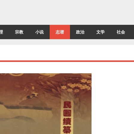
理
宗教
小说
志谱
政治
文学
社会