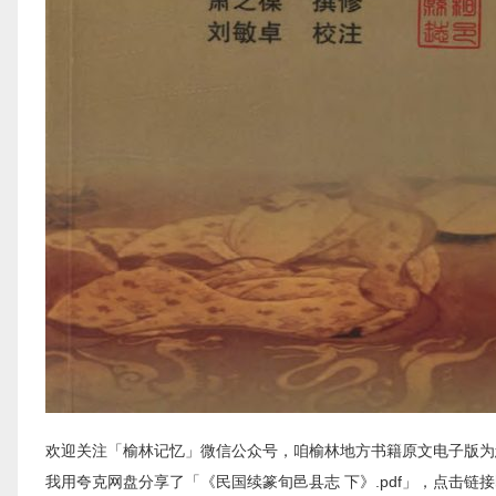
欢迎关注「榆林记忆」微信公众号，咱榆林地方书籍原文电子版为
我用夸克网盘分享了「《民国续篆旬邑县志 下》.pdf」，点击链