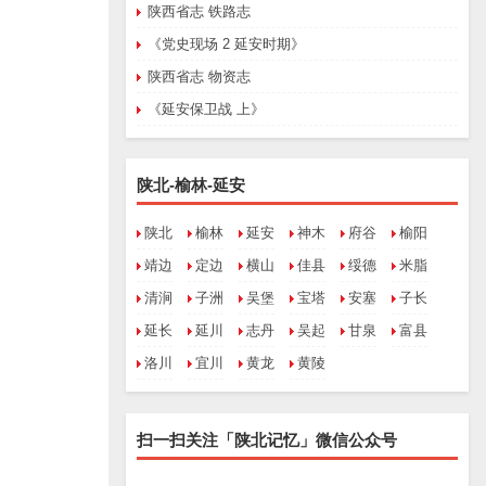
陕西省志 铁路志
《党史现场 2 延安时期》
陕西省志 物资志
《延安保卫战 上》
陕北-榆林-延安
陕北
榆林
延安
神木
府谷
榆阳
靖边
定边
横山
佳县
绥德
米脂
清涧
子洲
吴堡
宝塔
安塞
子长
延长
延川
志丹
吴起
甘泉
富县
洛川
宜川
黄龙
黄陵
扫一扫关注「陕北记忆」微信公众号