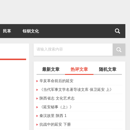
民革
钰钏文化
请输入搜索内容
最新文章
热评文章
随机文章
辛亥革命前后的延安
《当代军事文学名著导读文库 保卫延安 上》
陕西省志 文化艺术志
《延安秘事（上）》
秦汉故里 陕西 1
抗战中的延安 下册