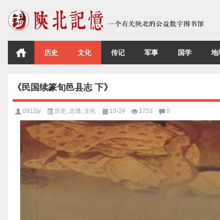
历史
文化
传记
军事
国学
地
《民国续篆旬邑县志 下》
0912jy
历史
,
志谱
,
文化
10-24
1753
0