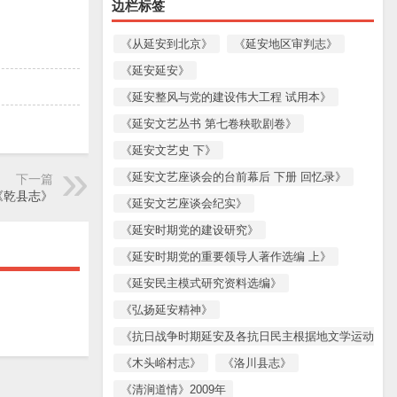
边栏标签
《从延安到北京》
《延安地区审判志》
《延安延安》
《延安整风与党的建设伟大工程 试用本》
《延安文艺丛书 第七卷秧歌剧卷》
《延安文艺史 下》
《延安文艺座谈会的台前幕后 下册 回忆录》
下一篇
《乾县志》
《延安文艺座谈会纪实》
《延安时期党的建设研究》
《延安时期党的重要领导人著作选编 上》
《延安民主模式研究资料选编》
《弘扬延安精神》
《抗日战争时期延安及各抗日民主根据地文学运动资料
《木头峪村志》
《洛川县志》
《清涧道情》2009年