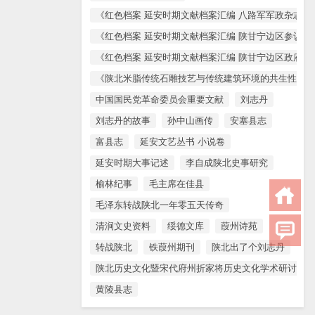
《红色档案 延安时期文献档案汇编 八路军军政杂志 
《红色档案 延安时期文献档案汇编 陕甘宁边区参议会
《红色档案 延安时期文献档案汇编 陕甘宁边区政府文
《陕北米脂传统石雕技艺与传统建筑环境的共生性保护
中国国民党革命委员会重要文献
刘志丹
刘志丹的故事
孙中山画传
安塞县志
富县志
延安文艺丛书 小说卷
延安时期大事记述
李自成陕北史事研究
榆林纪事
毛主席在佳县
毛泽东转战陕北一年零五天传奇
清涧文史资料
绥德文库
葭州诗苑
转战陕北
铁葭州期刊
陕北出了个刘志丹
陕北历史文化暨宋代府州折家将历史文化学术研讨会论
黄陵县志