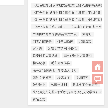
《红色档案 延安时期文献档案汇编 八路军军政杂志 
《红色档案 延安时期文献档案汇编 陕甘宁边区参议会
《红色档案 延安时期文献档案汇编 陕甘宁边区政府文
《陕北米脂传统石雕技艺与传统建筑环境的共生性保护
中国国民党革命委员会重要文献
刘志丹
刘志丹的故事
孙中山画传
安塞县志
富县志
延安文艺丛书 小说卷
延安时期大事记述
李自成陕北史事研究
榆林纪事
毛主席在佳县
毛泽东转战陕北一年零五天传奇
清涧文史资料
绥德文库
葭州诗苑
转战陕北
铁葭州期刊
陕北出了个刘志丹
陕北历史文化暨宋代府州折家将历史文化学术研讨会论
黄陵县志