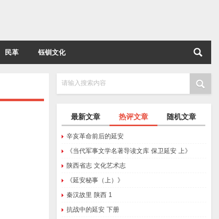
民革
钰钏文化
请输入搜索内容
最新文章
热评文章
随机文章
辛亥革命前后的延安
《当代军事文学名著导读文库 保卫延安 上》
陕西省志 文化艺术志
《延安秘事（上）》
秦汉故里 陕西 1
抗战中的延安 下册