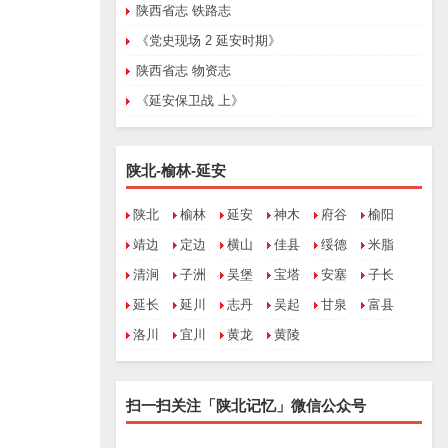
陕西省志 铁路志
《党史现场 2 延安时期》
陕西省志 物资志
《延安保卫战 上》
陕北-榆林-延安
陕北
榆林
延安
神木
府谷
榆阳
靖边
定边
横山
佳县
绥德
米脂
清涧
子洲
吴堡
宝塔
安塞
子长
延长
延川
志丹
吴起
甘泉
富县
洛川
宜川
黄龙
黄陵
扫一扫关注「陕北记忆」微信公众号