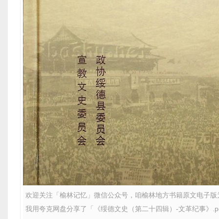
欢迎关注「榆林记忆」微信公众号，咱榆林地方书籍原文电子版
我用夸克网盘分享了「《绥德文史（第二十四辑）-文革纪事》.p