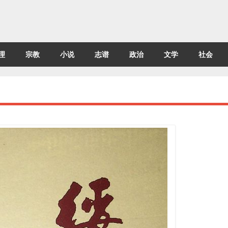
理
宗教
小说
志谱
政治
文学
社会