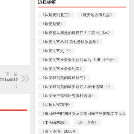
边栏标签
《从延安到北京》
《延安地区审判志》
《延安延安》
《延安整风与党的建设伟大工程 试用本》
《延安文艺丛书 第七卷秧歌剧卷》
《延安文艺史 下》
《延安文艺座谈会的台前幕后 下册 回忆录》
《延安文艺座谈会纪实》
下一篇
《延安时期党的建设研究》
14年12
月
《延安时期党的重要领导人著作选编 上》
《延安民主模式研究资料选编》
《弘扬延安精神》
《抗日战争时期延安及各抗日民主根据地文学运动资料
《木头峪村志》
《洛川县志》
《清涧道情》2009年