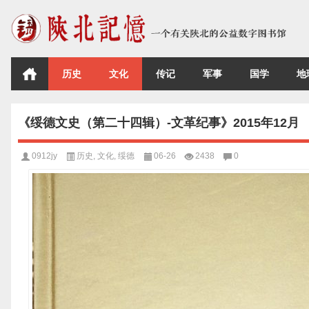
历史
文化
传记
军事
国学
地
《绥德文史（第二十四辑）-文革纪事》2015年12月
0912jy
历史
,
文化
,
绥德
06-26
2438
0