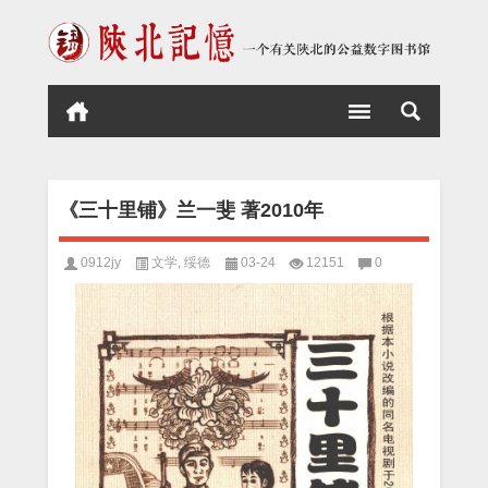
《三十里铺》兰一斐 著2010年
0912jy
文学
,
绥德
03-24
12151
0