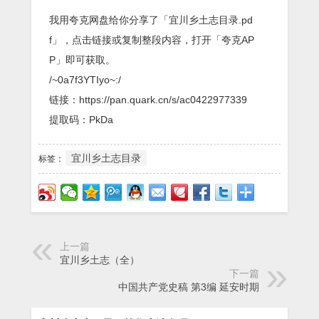
我用夸克网盘给你分享了「宜川乡土志目录.pd
f」，点击链接或复制整段内容，打开「夸克AP
P」即可获取。
/~0a7f3YTIyo~:/
链接：https://pan.quark.cn/s/ac0422977339
提取码：PkDa
宜川乡土志目录
标签：
上一篇
宜川乡土志（全）
下一篇
中国共产党史稿 第3编 延安时期