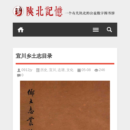
宜川乡土志目录
0912jy
历史
,
宜川
,
志谱
,
文化
05-08
246
0