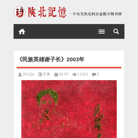
《民族英雄谢子长》2003年
0912jy
军事
02-07
11422
0