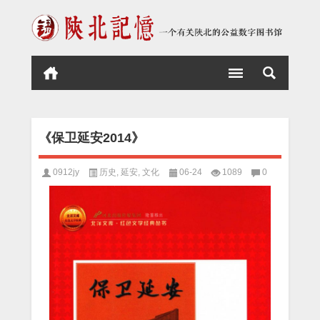
《保卫延安2014》
0912jy
历史
,
延安
,
文化
06-24
1089
0