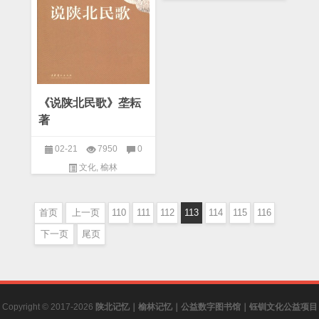
《说陕北民歌》垄耘
著
02-21
7950
0
文化
,
榆林
首页
上一页
110
111
112
113
114
115
116
下一页
尾页
Copyright © 2017-2026
陕北记忆｜榆林记忆｜公益数字图书馆｜钰钏文化公益项目