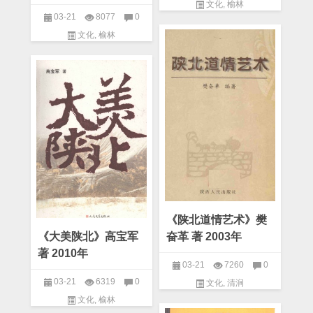
文化
,
榆林
03-21
8077
0
文化
,
榆林
《陕北道情艺术》樊
《大美陕北》高宝军
奋革 著 2003年
著 2010年
03-21
7260
0
03-21
6319
0
文化
,
清涧
文化
,
榆林