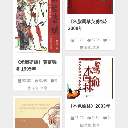
《米脂周苹英剪纸》
2008年
03-20
6735
0
文化
,
米脂
《米脂婆姨》黄富强
著 1995年
03-20
6146
0
文化
,
米脂
《本色榆林》2003年
03-20
5484
0
文化
,
榆林