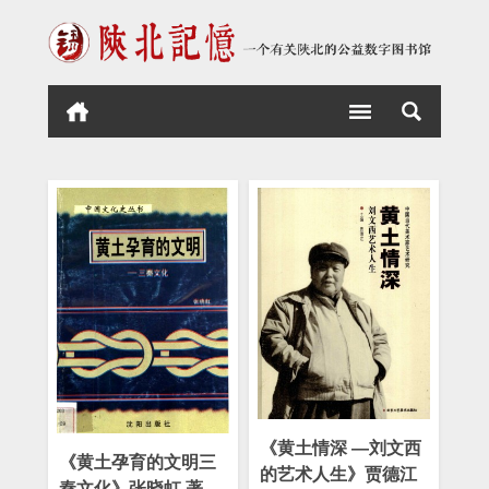
《黄土情深 —刘文西
《黄土孕育的文明三
的艺术人生》贾德江
秦文化》张晓虹 著