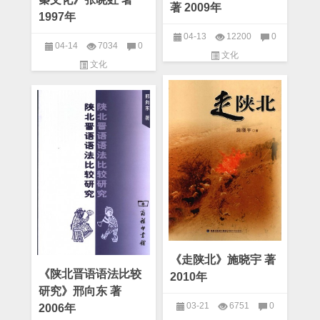
著 2009年
1997年
04-13
12200
0
04-14
7034
0
文化
文化
《走陕北》施晓宇 著
《陕北晋语语法比较
2010年
研究》邢向东 著
03-21
6751
0
2006年