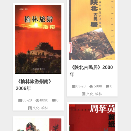
《陕北古民居》2000
年
《榆林旅游指南》
03-20
5098
0
2006年
文化
,
榆林
03-20
8090
0
文化
,
榆林